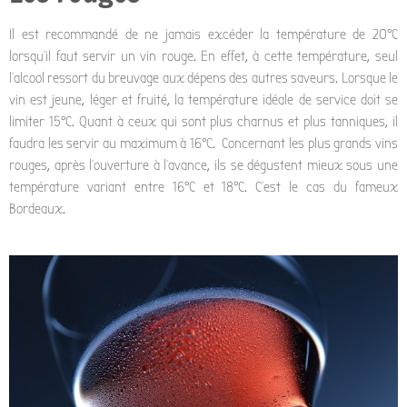
Il est recommandé de ne jamais excéder la température de 20°C
lorsqu’il faut servir un vin rouge. En effet, à cette température, seul
l’alcool ressort du breuvage aux dépens des autres saveurs. Lorsque le
vin est jeune, léger et fruité, la température idéale de service doit se
limiter 15°C. Quant à ceux qui sont plus charnus et plus tanniques, il
faudra les servir au maximum à 16°C. Concernant les plus grands vins
rouges, après l’ouverture à l’avance, ils se dégustent mieux sous une
température variant entre 16°C et 18°C. C’est le cas du fameux
Bordeaux.