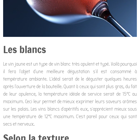
Les blancs
Le vin jaune est un type de vin blanc très opulent et typé. Voilà pourquoi
il fera l’objet d’une meilleure dégustation s’il est consommé à
température ambiante. L’idéal serait de le déguster quelques heures
après l’ouverture de la bouteille. Quant à ceux qui sont plus gras, du fait
de leur opulence, la température idéale de service serait de 15°C au
maximum. Ceci leur permet de mieux exprimer leurs saveurs arômes
sur les palais. Les vins blancs d’apéritifs eux, s’apprécient mieux sous
une température de 12°C maximum. C’est pareil pour ceux qui sont
secs et nerveux.
Selon la texture