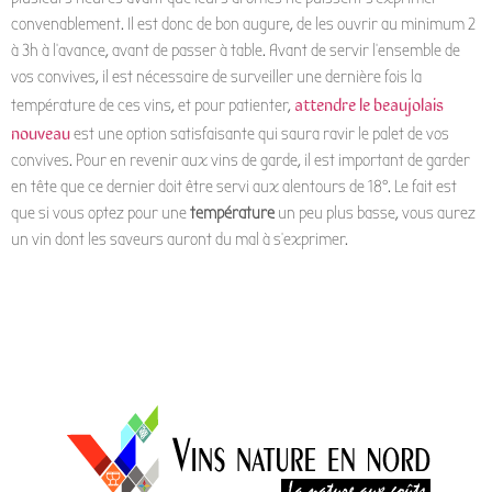
convenablement. Il est donc de bon augure, de les ouvrir au minimum 2
à 3h à l’avance, avant de passer à table. Avant de servir l’ensemble de
vos convives, il est nécessaire de surveiller une dernière fois la
attendre le beaujolais
température de ces vins, et pour patienter,
nouveau
est une option satisfaisante qui saura ravir le palet de vos
convives. Pour en revenir aux vins de garde, il est important de garder
en tête que ce dernier doit être servi aux alentours de 18°. Le fait est
que si vous optez pour une
température
un peu plus basse, vous aurez
un vin dont les saveurs auront du mal à s’exprimer.